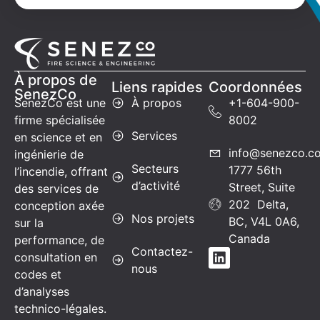
À propos de
Liens rapides
Coordonnées
SenezCo
SenezCo est une
À propos
+1-604-900-
firme spécialisée
8002
Services
en science et en
info@senezco.c
ingénierie de
Secteurs
1777 56th
l’incendie, offrant
d’activité
Street, Suite
des services de
202 Delta,
conception axée
Nos projets
BC, V4L 0A6,
sur la
Canada
performance, de
Contactez-
consultation en
nous
codes et
d’analyses
technico-légales.