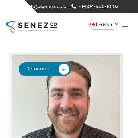
info@senezco.com
+1-604-900-8002
French
Retourner